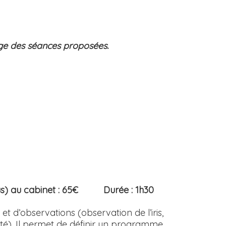
rge des séances proposées.
us) au cabinet : 65€ Durée : 1h30
t d’observations (observation de l’iris,
lité). Il permet de définir un programme